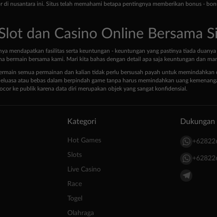
r di nusantara ini. Situs telah memahami betapa pentingnya memberikan bonus - bonu
lot dan Casino Online Bersama Si
nya mendapatkan fasilitas serta keuntungan - keuntungan yang pastinya tiada duanya
ama bermain bersama kami. Mari kita bahas dengan detail apa saja keuntungan dan ma
bermain semua permainan dan kalian tidak perlu bersusah payah untuk memindahkan
 leluasa atau bebas dalam berpindah game tanpa harus memindahkan uang kemenangan 
cor ke publik karena data diri merupakan objek yang sangat konfidensial.
Kategori
Dukungan
Hot Games
+62822
Slots
+62822
Live Casino
Race
Togel
Olahraga