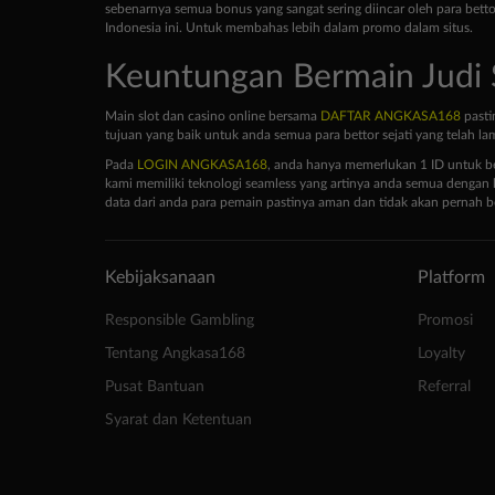
sebenarnya semua bonus yang sangat sering diincar oleh para betto
Indonesia ini. Untuk membahas lebih dalam promo dalam situs.
Keuntungan Bermain Judi S
Main slot dan casino online bersama
DAFTAR ANGKASA168
pasti
tujuan yang baik untuk anda semua para bettor sejati yang telah l
Pada
LOGIN ANGKASA168
, anda hanya memerlukan 1 ID untuk 
kami memiliki teknologi seamless yang artinya anda semua dengan
data dari anda para pemain pastinya aman dan tidak akan pernah bo
Kebijaksanaan
Platform
Responsible Gambling
Promosi
Tentang Angkasa168
Loyalty
Pusat Bantuan
Referral
Syarat dan Ketentuan