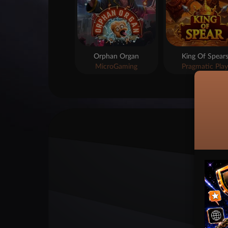
Orphan Organ
King Of Spear
MicroGaming
Pragmatic Pla