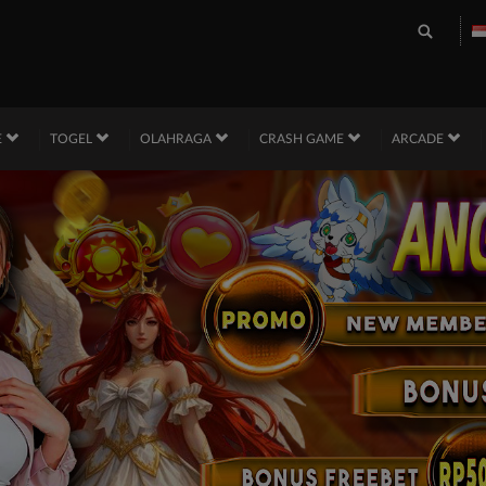
E
TOGEL
OLAHRAGA
CRASH GAME
ARCADE