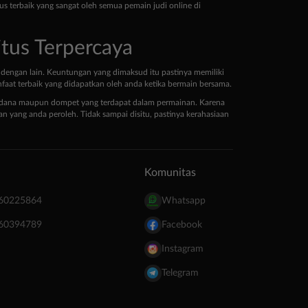
s terbaik yang sangat oleh semua pemain judi online di
tus Terpercaya
 dengan lain. Keuntungan yang dimaksud itu pastinya memiliki
nfaat terbaik yang didapatkan oleh anda ketika bermain bersama.
 dana maupun dompet yang terdapat dalam permainan. Karena
yang anda peroleh. Tidak sampai disitu, pastinya kerahasiaan
Komunitas
60225864
Whatsapp
60394789
Facebook
Instagram
Telegram