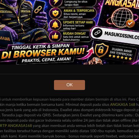
percaya Anti Boncos
nline Terbaik dan Terpercay
n inovasi tanpa batas, pelayanan cepat, dan pengalaman terbaik untuk semua penggu
ekspansi luas dalam bidang judi ini. Pilihan permainan yang terdapat pada Provider
A
OK
 disediakan oleh kami memiliki beraneka ragam pasaran dengan minimal taruhan yang c
dengan customer service atau kita kenal dengan CS yang telah berpengalaman dala
enti untuk memberikan kepuasan kepada para member dalam bermain di situs ini. Para
in manja ketika bermain bersama kami. Minimal deposit pada situs
ANGKASA 168
ha
mua jenis bank yang ada di Indonesia, Ewallet atau dompet elektronik hingga deposit p
 Tersedia juga deposit via QRIS. Sedangkan jenis Ewallet yang diterima kami yaitu :
is deposit pada slot gacor Indonesia selalu online 24 jam dan tidak akan offline jik
RTP ANGKASA168
yang akan membuat anda semua lebih betah dan tidak bosan ketika
an fasilitas tersebut hanya dengan memiliki saldo diatas 100 ribu rupiah, kemudian 
an oleh kami. Kami memiliki banyak bonus - bonus menarik seperti freebet, welcome bo