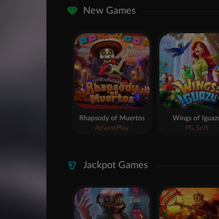
New Games
Rhapsody of Muertos
Wings of Iguaz
AdvantPlay
PG Soft
Jackpot Games