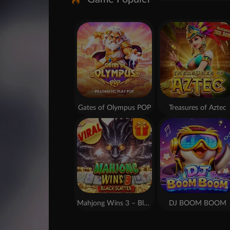
Gates of Olympus POP
Treasures of Aztec
Mahjong Wins 3 – Black Scatter
DJ BOOM BOOM