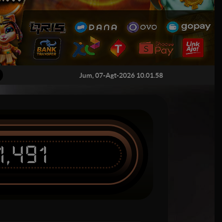
Jum, 07-Agt-2026 10.01.58
 PP Virtual Sports pada 30-Jun-2026 dari 14.59.59 sampai 30-Sep-2026 14.59.59. Se
1,491