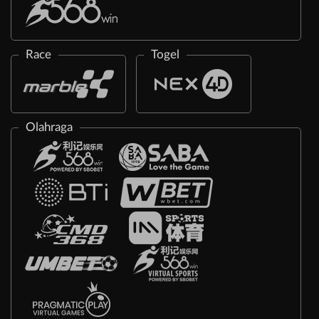
Race
Togel
Olahraga