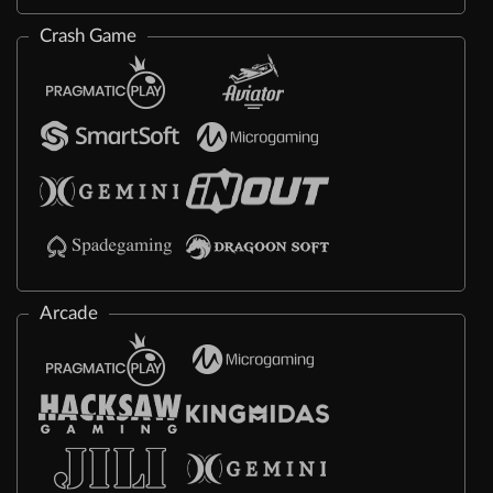
Crash Game
Arcade