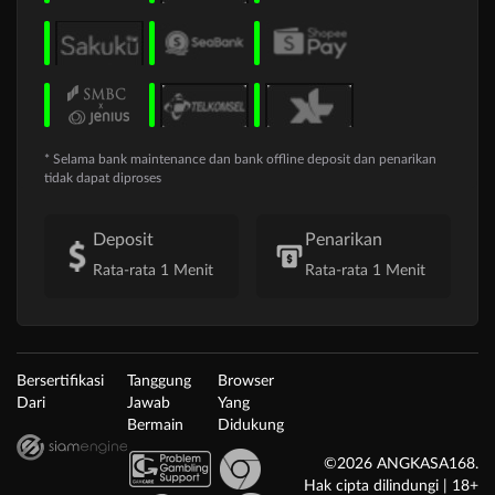
* Selama bank maintenance dan bank offline deposit dan penarikan
tidak dapat diproses
Deposit
Penarikan
Rata-rata 1 Menit
Rata-rata 1 Menit
Bersertifikasi
Tanggung
Browser
Dari
Jawab
Yang
Bermain
Didukung
©2026 ANGKASA168.
Hak cipta dilindungi | 18+