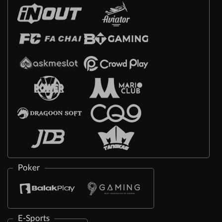
Poker
E-Sports