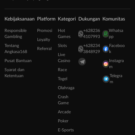
Kebijaksanaan
Platform
Kategori
Dukungan
Komunitas
Responsible
Promosi
Hot
+628236
Whatsa
Gambling
Games
4107993
pp
Loyalty
Tentang
Slots
+628234
Faceboo
Referral
Angkasa168
3848929
k
Live
Pusat Bantuan
Casino
Instagra
m
Syarat dan
Race
Ketentuan
Telegra
Togel
m
Olahraga
Crash
Game
Arcade
Poker
E-Sports