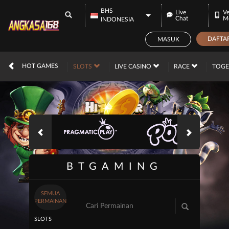
BHS
Live
Ve
Chat
M
INDONESIA
DAFTA
MASUK
IDR
12,687,268,
HOT GAMES
SLOTS
LIVE CASINO
RACE
TOG
BTGAMING
SEMUA
PERMAINAN
SLOTS