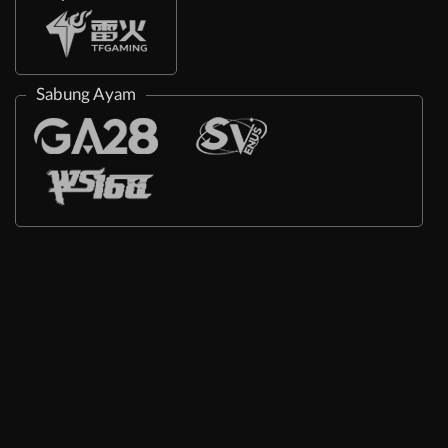
Sabung Ayam