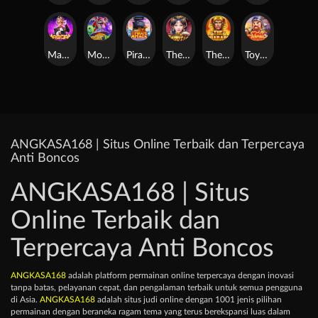
Magician
Monster Pop
Pirate Attack
The Beauties
The Pharaoh
Toy Soldiers
ANGKASA168 | Situs Online Terbaik dan Terpercaya
Anti Boncos
ANGKASA168 | Situs
Online Terbaik dan
Terpercaya Anti Boncos
ANGKASA168
adalah platform permainan online terpercaya dengan inovasi
tanpa batas, pelayanan cepat, dan pengalaman terbaik untuk semua pengguna
di Asia.
ANGKASA168
adalah situs judi online dengan 1001 jenis pilihan
permainan dengan beraneka ragam tema yang terus berekspansi luas dalam