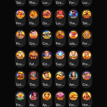
Taichi Lion Dance
Pharaoh Treasures
Lucky Wheel Deluxe
Dragon Tiles
Fortune Bull
Lucky Wheel
Fever 777
Flame Wolves
Dancing Dragon
Lucky Little Devil
The LIttle Witch
Taichi Fortuna
Power Of Thor
Grande Fortune
Crazy Penguin
Persian Empire
Jalapeno Burst
Fortune Gate
Royale Expedition
Fafafa
Estate Rich Man
Super Diamond
Tianhou Mazu
Prosperity 168
Gold Rush
The Unsurpassed Grace
Train Robber
Panda Warrior
Amazon Queen
Crazy Thieves
Frenzyshot
Aladdin
Apollo
Blossom of Fortune
Fortune Koi
Heracles