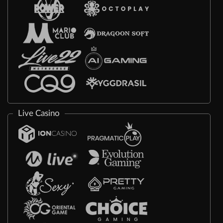
Live Casino