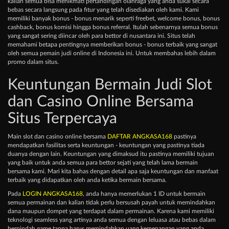
kalian semua bisa menikmati pertandingan olahraga yang anda sukai secara
bebas secara langsung pada fitur yang telah disediakan oleh kami. Kami
memiliki banyak bonus - bonus menarik seperti freebet, welcome bonus, bonus
cashback, bonus komisi hingga bonus referral. Itulah sebenarnya semua bonus
yang sangat sering diincar oleh para bettor di nusantara ini. Situs telah
memahami betapa pentingnya memberikan bonus - bonus terbaik yang sangat
oleh semua pemain judi online di Indonesia ini. Untuk membahas lebih dalam
promo dalam situs.
Keuntungan Bermain Judi Slot
dan Casino Online Bersama
Situs Terpercaya
Main slot dan casino online bersama
DAFTAR ANGKASA168
pastinya
mendapatkan fasilitas serta keuntungan - keuntungan yang pastinya tiada
duanya dengan lain. Keuntungan yang dimaksud itu pastinya memiliki tujuan
yang baik untuk anda semua para bettor sejati yang telah lama bermain
bersama kami. Mari kita bahas dengan detail apa saja keuntungan dan manfaat
terbaik yang didapatkan oleh anda ketika bermain bersama.
Pada
LOGIN ANGKASA168
, anda hanya memerlukan 1 ID untuk bermain
semua permainan dan kalian tidak perlu bersusah payah untuk memindahkan
dana maupun dompet yang terdapat dalam permainan. Karena kami memiliki
teknologi seamless yang artinya anda semua dengan leluasa atau bebas dalam
berpindah game tanpa harus memindahkan uang kemenangan yang anda