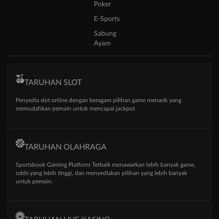
Poker
E-Sports
Sabung
Ayam
TARUHAN SLOT
Penyedia slot online dengan beragam pilihan game menarik yang
memudahkan pemain untuk mencapai jackpot
TARUHAN OLAHRAGA
Sportsbook Gaming Platform Terbaik menawarkan lebih banyak game,
odds yang lebih tinggi, dan menyediakan pilihan yang lebih banyak
untuk pemain.