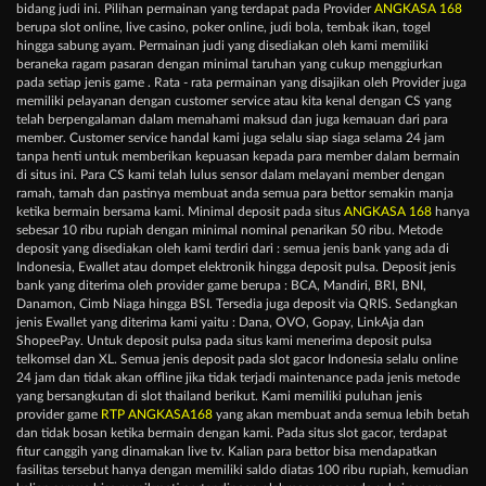
bidang judi ini. Pilihan permainan yang terdapat pada Provider
ANGKASA 168
berupa slot online, live casino, poker online, judi bola, tembak ikan, togel
hingga sabung ayam. Permainan judi yang disediakan oleh kami memiliki
beraneka ragam pasaran dengan minimal taruhan yang cukup menggiurkan
pada setiap jenis game . Rata - rata permainan yang disajikan oleh Provider juga
memiliki pelayanan dengan customer service atau kita kenal dengan CS yang
telah berpengalaman dalam memahami maksud dan juga kemauan dari para
member. Customer service handal kami juga selalu siap siaga selama 24 jam
tanpa henti untuk memberikan kepuasan kepada para member dalam bermain
di situs ini. Para CS kami telah lulus sensor dalam melayani member dengan
ramah, tamah dan pastinya membuat anda semua para bettor semakin manja
ketika bermain bersama kami. Minimal deposit pada situs
ANGKASA 168
hanya
sebesar 10 ribu rupiah dengan minimal nominal penarikan 50 ribu. Metode
deposit yang disediakan oleh kami terdiri dari : semua jenis bank yang ada di
Indonesia, Ewallet atau dompet elektronik hingga deposit pulsa. Deposit jenis
bank yang diterima oleh provider game berupa : BCA, Mandiri, BRI, BNI,
Danamon, Cimb Niaga hingga BSI. Tersedia juga deposit via QRIS. Sedangkan
jenis Ewallet yang diterima kami yaitu : Dana, OVO, Gopay, LinkAja dan
ShopeePay. Untuk deposit pulsa pada situs kami menerima deposit pulsa
telkomsel dan XL. Semua jenis deposit pada slot gacor Indonesia selalu online
24 jam dan tidak akan offline jika tidak terjadi maintenance pada jenis metode
yang bersangkutan di slot thailand berikut. Kami memiliki puluhan jenis
provider game
RTP ANGKASA168
yang akan membuat anda semua lebih betah
dan tidak bosan ketika bermain dengan kami. Pada situs slot gacor, terdapat
fitur canggih yang dinamakan live tv. Kalian para bettor bisa mendapatkan
fasilitas tersebut hanya dengan memiliki saldo diatas 100 ribu rupiah, kemudian