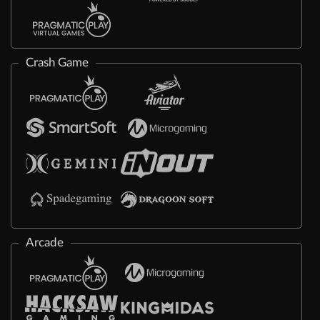
Crash Game
Arcade