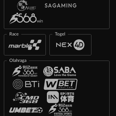
Race
Togel
Olahraga