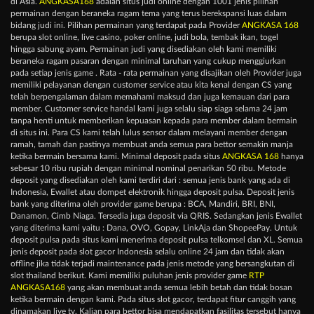
di Asia.
ANGKASA168
adalah situs judi online dengan 1001 jenis pilihan
permainan dengan beraneka ragam tema yang terus berekspansi luas dalam
bidang judi ini. Pilihan permainan yang terdapat pada Provider
ANGKASA 168
berupa slot online, live casino, poker online, judi bola, tembak ikan, togel
hingga sabung ayam. Permainan judi yang disediakan oleh kami memiliki
beraneka ragam pasaran dengan minimal taruhan yang cukup menggiurkan
pada setiap jenis game . Rata - rata permainan yang disajikan oleh Provider juga
memiliki pelayanan dengan customer service atau kita kenal dengan CS yang
telah berpengalaman dalam memahami maksud dan juga kemauan dari para
member. Customer service handal kami juga selalu siap siaga selama 24 jam
tanpa henti untuk memberikan kepuasan kepada para member dalam bermain
di situs ini. Para CS kami telah lulus sensor dalam melayani member dengan
ramah, tamah dan pastinya membuat anda semua para bettor semakin manja
ketika bermain bersama kami. Minimal deposit pada situs
ANGKASA 168
hanya
sebesar 10 ribu rupiah dengan minimal nominal penarikan 50 ribu. Metode
deposit yang disediakan oleh kami terdiri dari : semua jenis bank yang ada di
Indonesia, Ewallet atau dompet elektronik hingga deposit pulsa. Deposit jenis
bank yang diterima oleh provider game berupa : BCA, Mandiri, BRI, BNI,
Danamon, Cimb Niaga. Tersedia juga deposit via QRIS. Sedangkan jenis Ewallet
yang diterima kami yaitu : Dana, OVO, Gopay, LinkAja dan ShopeePay. Untuk
deposit pulsa pada situs kami menerima deposit pulsa telkomsel dan XL. Semua
jenis deposit pada slot gacor Indonesia selalu online 24 jam dan tidak akan
offline jika tidak terjadi maintenance pada jenis metode yang bersangkutan di
slot thailand berikut. Kami memiliki puluhan jenis provider game
RTP
ANGKASA168
yang akan membuat anda semua lebih betah dan tidak bosan
ketika bermain dengan kami. Pada situs slot gacor, terdapat fitur canggih yang
dinamakan live tv. Kalian para bettor bisa mendapatkan fasilitas tersebut hanya