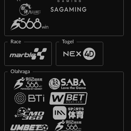
Race
Togel
Olahraga