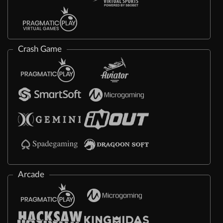
Crash Game
Arcade