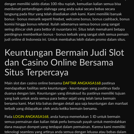
dengan memiliki saldo diatas 100 ribu rupiah, kemudian kalian semua bisa
menikmati pertandingan olahraga yang anda sukai secara bebas secara
langsung pada fitur yang telah disediakan oleh kami. Kami memiliki banyak
bonus - bonus menarik seperti freebet, welcome bonus, bonus cashback, bonus
komisi hingga bonus referral. Itulah sebenarnya semua bonus yang sangat
sering diincar oleh para bettor di nusantara ini. Situs telah memahami betapa
pentingnya memberikan bonus - bonus terbaik yang sangat oleh semua pemain
judi online di Indonesia ini. Untuk membahas lebih dalam promo dalam situs.
Keuntungan Bermain Judi Slot
dan Casino Online Bersama
Situs Terpercaya
Main slot dan casino online bersama
DAFTAR ANGKASA168
pastinya
mendapatkan fasilitas serta keuntungan - keuntungan yang pastinya tiada
duanya dengan lain. Keuntungan yang dimaksud itu pastinya memiliki tujuan
yang baik untuk anda semua para bettor sejati yang telah lama bermain
bersama kami. Mari kita bahas dengan detail apa saja keuntungan dan manfaat
terbaik yang didapatkan oleh anda ketika bermain bersama.
Pada
LOGIN ANGKASA168
, anda hanya memerlukan 1 ID untuk bermain
semua permainan dan kalian tidak perlu bersusah payah untuk memindahkan
dana maupun dompet yang terdapat dalam permainan. Karena kami memiliki
teknologi seamless yang artinya anda semua dengan leluasa atau bebas dalam