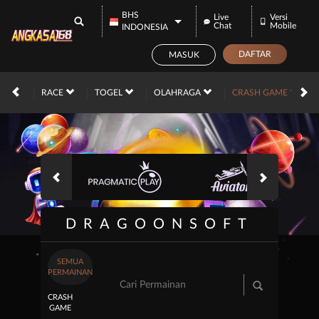
BHS
Live
Versi
Chat
Mobile
INDONESIA
DAFTAR
MASUK
INO
RACE
TOGEL
OLAHRAGA
CRASH GAME
DRAGOONSOFT
SEMUA
PERMAINAN
CRASH
GAME