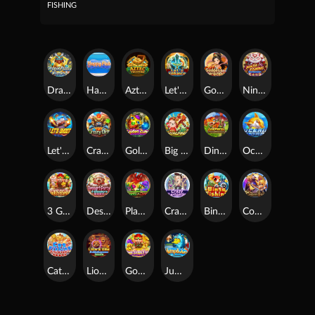
FISHING
Dragon Palace Fishing
Happy Fish
Aztec Treasure
Let's Enhance
Goddess or Crash
Ninja Fishing
Let's Shoot
Crazy Orb
Golden Zuma
Big Hammer
Dino Hunter
Ocean Lord
3 Gods Fishing
Dessert Party
Plants vs. Dinos
Crazy Bartender
Bingo Fishing
Conqueror's Treasure
Cat Fishing
Lion's Orb
Gods Slash Fish
Jump & Jump