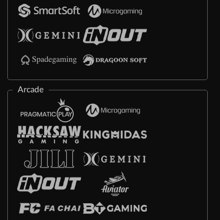
Arcade