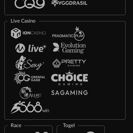
Live Casino
Race
Togel