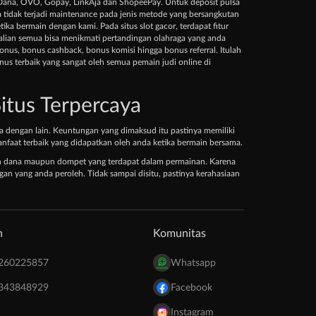
 : Dana, OVO, Gopay, LinkAja dan ShopeePay. Untuk deposit pulsa
ka tidak terjadi maintenance pada jenis metode yang bersangkutan
a bermain dengan kami. Pada situs slot gacor, terdapat fitur
 kalian semua bisa menikmati pertandingan olahraga yang anda
onus, bonus cashback, bonus komisi hingga bonus referral. Itulah
us terbaik yang sangat oleh semua pemain judi online di
itus Terpercaya
a dengan lain. Keuntungan yang dimaksud itu pastinya memiliki
anfaat terbaik yang didapatkan oleh anda ketika bermain bersama.
an dana maupun dompet yang terdapat dalam permainan. Karena
n yang anda peroleh. Tidak sampai disitu, pastinya kerahasiaan
n
Komunitas
260225857
Whatsapp
343848929
Facebook
Instagram