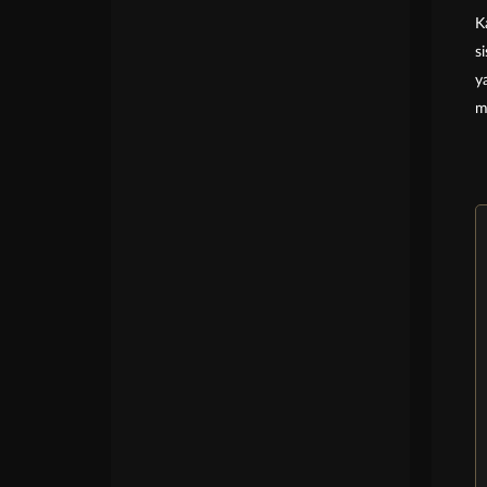
K
s
y
m