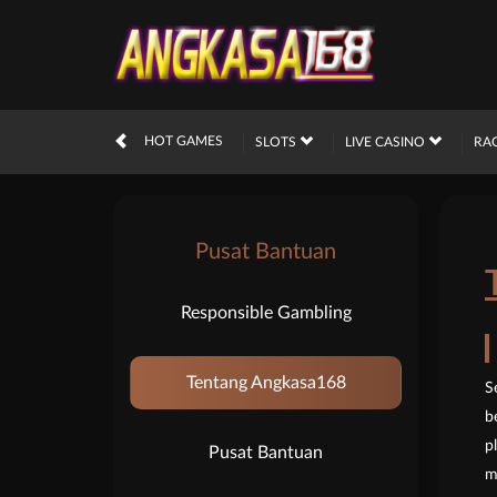
HOT GAMES
SLOTS
LIVE CASINO
RA
Pusat Bantuan
Responsible Gambling
Tentang Angkasa168
S
b
p
Pusat Bantuan
m