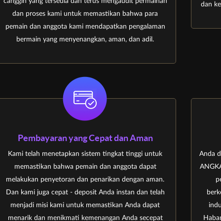
canggih yang tersedia dan terus mengaudit permainan
dan k
dan proses kami untuk memastikan bahwa para
pemain dan anggota kami mendapatkan pengalaman
bermain yang menyenangkan, aman, dan adil.
Pembayaran yang Cepat dan Aman
Kami telah menetapkan sistem tingkat tinggi untuk
Anda d
memastikan bahwa pemain dan anggota dapat
ANGKAS
melakukan penyetoran dan penarikan dengan aman.
p
Dan kami juga cepat - deposit Anda instan dan telah
berk
menjadi misi kami untuk memastikan Anda dapat
indu
menarik dan menikmati kemenangan Anda secepat
Haban