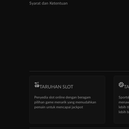
Syarat dan Ketentuan
TARUHAN SLOT
T
Penyedia slot online dengan beragam
Sports
pilihan game menarik yang memudahkan
menawa
pemain untuk mencapai jackpot
lebih 
lebih 