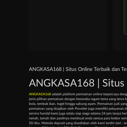
ANGKASA168 | Situs Online Terbaik dan Te
ANGKASA168 | Situs O
ANGKASA168
adalah platform permainan online terpercaya deng
jenis pilihan permainan dengan beraneka ragam tema yang terus be
bola, tembak ikan, togel hingga sabung ayam. Permainan judi yan
permainan yang disajikan oleh Provider juga memiliki pelayana
service handal kami juga selalu siap siaga selama 24 jam tanpa 
ramah, tamah dan pastinya membuat anda semua para bettor sema
50 ribu. Metode deposit yang disediakan oleh kami terdiri dari : 