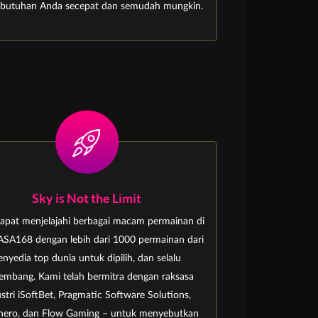
ebutuhan Anda secepat dan semudah mungkin.
Sky is Not the Limit
apat menjelajahi berbagai macam permainan di
A168 dengan lebih dari 1000 permainan dari
enyedia top dunia untuk dipilih, dan selalu
embang. Kami telah bermitra dengan raksasa
stri iSoftBet, Pragmatic Software Solutions,
ero, dan Flow Gaming – untuk menyebutkan