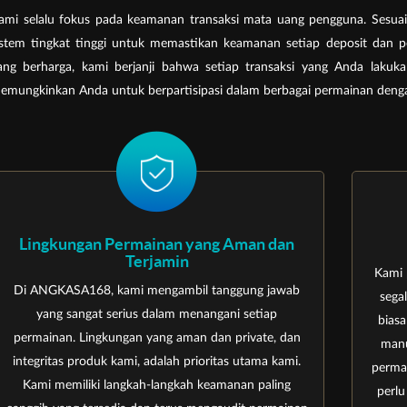
ami selalu fokus pada keamanan transaksi mata uang pengguna. Sesuai
istem tingkat tinggi untuk memastikan keamanan setiap deposit dan 
ang berharga, kami berjanji bahwa setiap transaksi yang Anda laku
emungkinkan Anda untuk berpartisipasi dalam berbagai permainan deng
Lingkungan Permainan yang Aman dan
Terjamin
Kami 
Di ANGKASA168, kami mengambil tanggung jawab
sega
yang sangat serius dalam menangani setiap
biasa
permainan. Lingkungan yang aman dan private, dan
manu
integritas produk kami, adalah prioritas utama kami.
perma
Kami memiliki langkah-langkah keamanan paling
perl