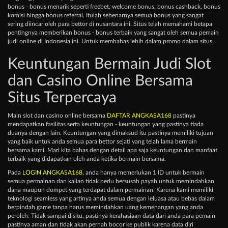
bonus - bonus menarik seperti freebet, welcome bonus, bonus cashback, bonus
komisi hingga bonus referral. Itulah sebenarnya semua bonus yang sangat
sering diincar oleh para bettor di nusantara ini. Situs telah memahami betapa
pentingnya memberikan bonus - bonus terbaik yang sangat oleh semua pemain
judi online di Indonesia ini. Untuk membahas lebih dalam promo dalam situs.
Keuntungan Bermain Judi Slot
dan Casino Online Bersama
Situs Terpercaya
Main slot dan casino online bersama
DAFTAR ANGKASA168
pastinya
mendapatkan fasilitas serta keuntungan - keuntungan yang pastinya tiada
duanya dengan lain. Keuntungan yang dimaksud itu pastinya memiliki tujuan
yang baik untuk anda semua para bettor sejati yang telah lama bermain
bersama kami. Mari kita bahas dengan detail apa saja keuntungan dan manfaat
terbaik yang didapatkan oleh anda ketika bermain bersama.
Pada
LOGIN ANGKASA168
, anda hanya memerlukan 1 ID untuk bermain
semua permainan dan kalian tidak perlu bersusah payah untuk memindahkan
dana maupun dompet yang terdapat dalam permainan. Karena kami memiliki
teknologi seamless yang artinya anda semua dengan leluasa atau bebas dalam
berpindah game tanpa harus memindahkan uang kemenangan yang anda
peroleh. Tidak sampai disitu, pastinya kerahasiaan data dari anda para pemain
pastinya aman dan tidak akan pernah bocor ke publik karena data diri