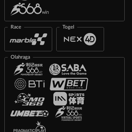
Race
Togel
Olahraga