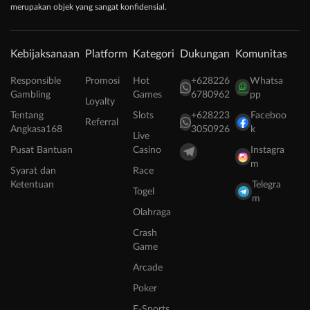
merupakan objek yang sangat konfidensial.
Kebijaksanaan
Platform
Kategori
Dukungan
Komunitas
Responsible
Promosi
Hot
+628226
Whatsa
Gambling
Games
6780962
pp
Loyalty
Tentang
Slots
+628223
Faceboo
Referral
Angkasa168
3050926
k
Live
Pusat Bantuan
Casino
Instagra
m
Syarat dan
Race
Ketentuan
Telegra
Togel
m
Olahraga
Crash
Game
Arcade
Poker
E-Sports