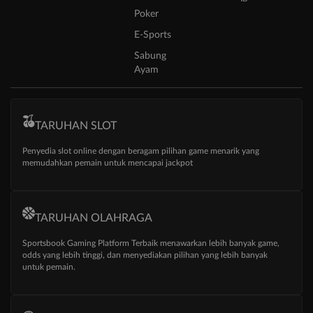
Poker
E-Sports
Sabung
Ayam
TARUHAN SLOT
Penyedia slot online dengan beragam pilihan game menarik yang
memudahkan pemain untuk mencapai jackpot
TARUHAN OLAHRAGA
Sportsbook Gaming Platform Terbaik menawarkan lebih banyak game,
odds yang lebih tinggi, dan menyediakan pilihan yang lebih banyak
untuk pemain.