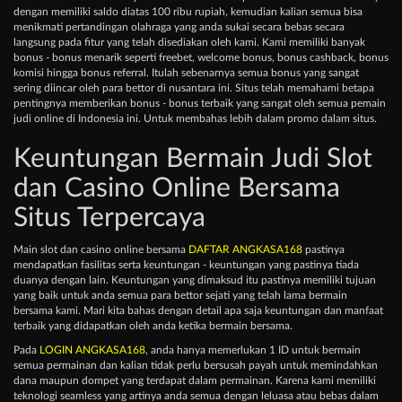
dengan memiliki saldo diatas 100 ribu rupiah, kemudian kalian semua bisa
menikmati pertandingan olahraga yang anda sukai secara bebas secara
langsung pada fitur yang telah disediakan oleh kami. Kami memiliki banyak
bonus - bonus menarik seperti freebet, welcome bonus, bonus cashback, bonus
komisi hingga bonus referral. Itulah sebenarnya semua bonus yang sangat
sering diincar oleh para bettor di nusantara ini. Situs telah memahami betapa
pentingnya memberikan bonus - bonus terbaik yang sangat oleh semua pemain
judi online di Indonesia ini. Untuk membahas lebih dalam promo dalam situs.
Keuntungan Bermain Judi Slot
dan Casino Online Bersama
Situs Terpercaya
Main slot dan casino online bersama
DAFTAR ANGKASA168
pastinya
mendapatkan fasilitas serta keuntungan - keuntungan yang pastinya tiada
duanya dengan lain. Keuntungan yang dimaksud itu pastinya memiliki tujuan
yang baik untuk anda semua para bettor sejati yang telah lama bermain
bersama kami. Mari kita bahas dengan detail apa saja keuntungan dan manfaat
terbaik yang didapatkan oleh anda ketika bermain bersama.
Pada
LOGIN ANGKASA168
, anda hanya memerlukan 1 ID untuk bermain
semua permainan dan kalian tidak perlu bersusah payah untuk memindahkan
dana maupun dompet yang terdapat dalam permainan. Karena kami memiliki
teknologi seamless yang artinya anda semua dengan leluasa atau bebas dalam