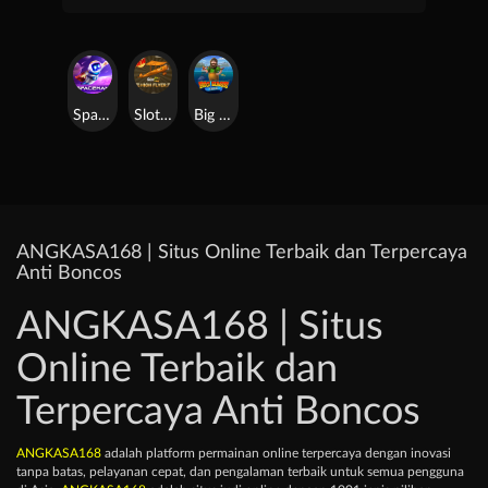
Spaceman
Slot88 High Flyer
Big Bass Crash
ANGKASA168 | Situs Online Terbaik dan Terpercaya
Anti Boncos
ANGKASA168 | Situs
Online Terbaik dan
Terpercaya Anti Boncos
ANGKASA168
adalah platform permainan online terpercaya dengan inovasi
tanpa batas, pelayanan cepat, dan pengalaman terbaik untuk semua pengguna