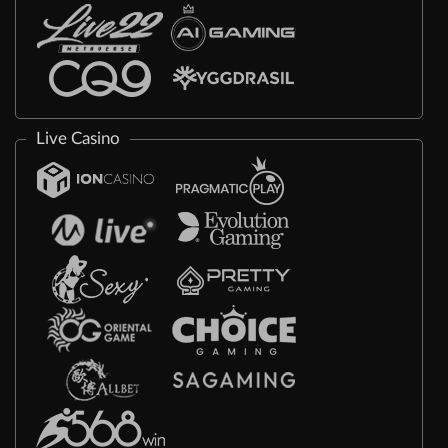
Live Casino