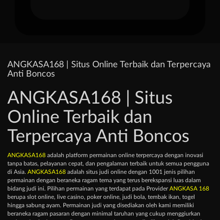
ANGKASA168 | Situs Online Terbaik dan Terpercaya
Anti Boncos
ANGKASA168 | Situs
Online Terbaik dan
Terpercaya Anti Boncos
ANGKASA168
adalah platform permainan online terpercaya dengan inovasi
tanpa batas, pelayanan cepat, dan pengalaman terbaik untuk semua pengguna
di Asia.
ANGKASA168
adalah situs judi online dengan 1001 jenis pilihan
permainan dengan beraneka ragam tema yang terus berekspansi luas dalam
bidang judi ini. Pilihan permainan yang terdapat pada Provider
ANGKASA 168
berupa slot online, live casino, poker online, judi bola, tembak ikan, togel
hingga sabung ayam. Permainan judi yang disediakan oleh kami memiliki
beraneka ragam pasaran dengan minimal taruhan yang cukup menggiurkan