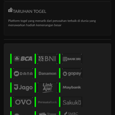
TARUHAN TOGEL
Platform togel yang menarik dari perusahan terbaik di dunia yang
menawarkan hadiah kemenangan besar