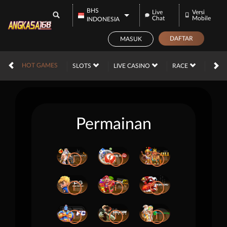
BHS
Live
Versi
Chat
Mobile
INDONESIA
DAFTAR
MASUK
HOT GAMES
SLOTS
LIVE CASINO
RACE
TOG
Permainan
i
i
i
i
i
i
i
i
i